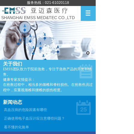
服务热线：021-61020118
亚 迈 森 医 疗
SHANGHAI EMSS MED&TEC CO.,LTD
关于我们
EMSS团队致力于院前急救，专注于急救产品的开发和销
售。
健康专家友情提示：
在抢救过程中，相当多的颈椎和脊柱损伤。在抢救伤员过
程中，应重视颈椎和腰椎的损伤程度。
新闻动态
高血压病的危险因素有哪些
正确使用电子血压计应注意哪些问题？
看不懂的化验单