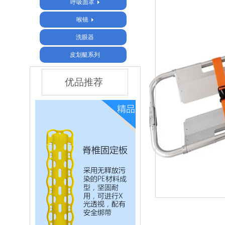
呼吸面罩
喉镜
洗眼器
皮划艇系列
优品推荐