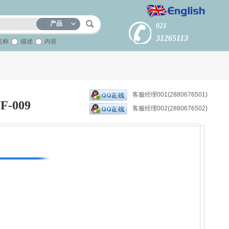
产品
021
31265113
名称
描述
内容
客服经理001(2880676501)
-009
客服经理002(2880676502)