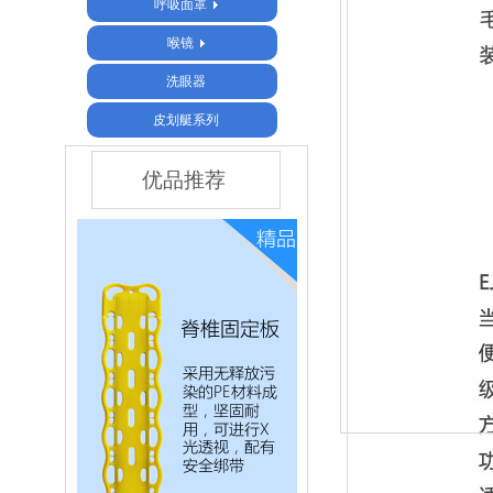
呼吸面罩
喉镜
洗眼器
皮划艇系列
优品推荐