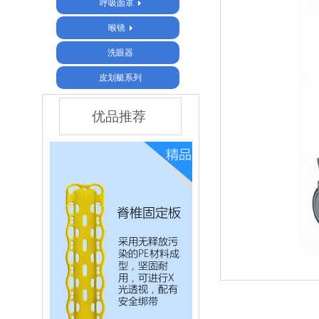
呼吸面罩
喉镜
洗眼器
皮划艇系列
优品推荐