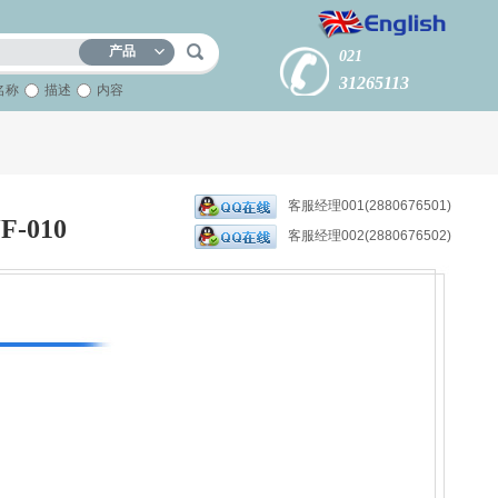
产品
021
31265113
名称
描述
内容
客服经理001(2880676501)
-010
客服经理002(2880676502)