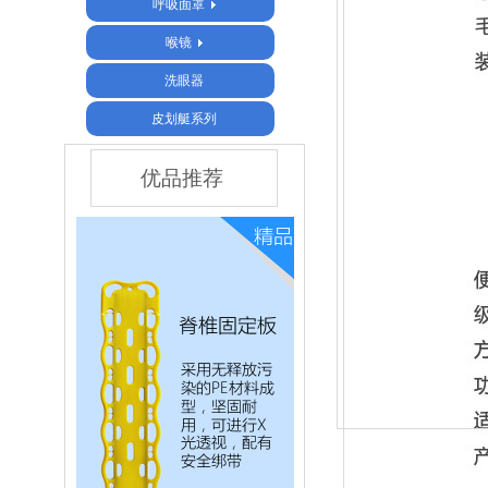
呼吸面罩
喉镜
洗眼器
皮划艇系列
优品推荐